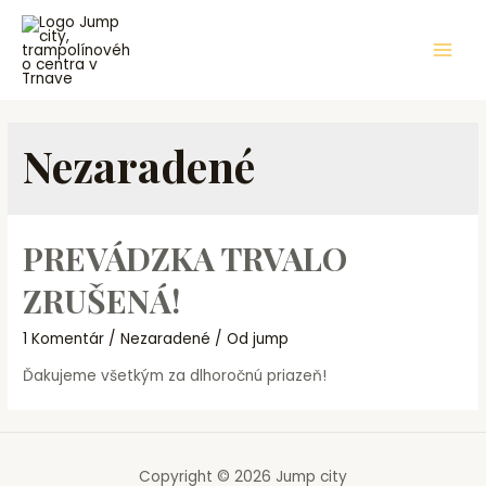
Preskočiť
na
obsah
Main
Men
Nezaradené
PREVÁDZKA TRVALO
ZRUŠENÁ!
1 Komentár
/
Nezaradené
/ Od
jump
Ďakujeme všetkým za dlhoročnú priazeň!
Copyright © 2026 Jump city